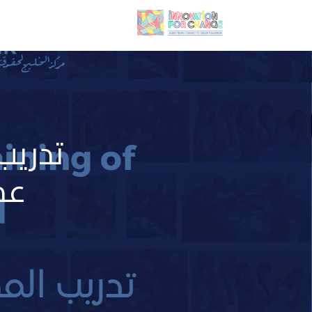
تدريب
عم