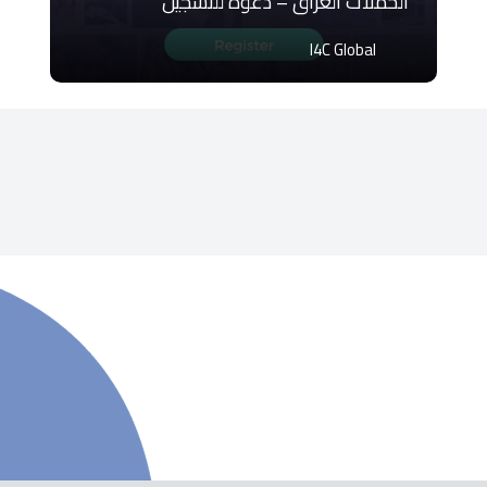
الحملات العراق – دعوة للتسجيل
I4C Global